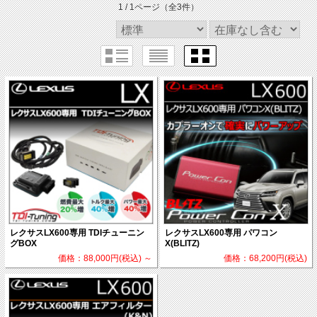
1 / 1ページ
（全3件）
レクサスLX600専用 TDIチューニン
レクサスLX600専用 パワコン
グBOX
X(BLITZ)
価格：88,000円(税込)
～
価格：68,200円(税込)