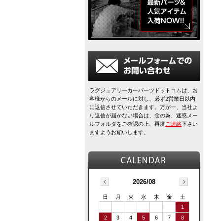
ラグジュアリーカーパーツドットコムは、お
客様からのメールに対し、必ず2営業日以内
に返信させていただきます。万が一、当社よ
り返信が届かない場合は、念の為、迷惑メー
ルフォルダをご確認の上、再度
ご連絡
下さい
ますようお願いします。
2026/08
日
月
火
水
木
金
土
1
2
3
4
5
6
7
8