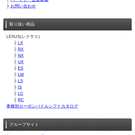
├
お問い合わせ
取り扱い商品
LEXUS(レクサス)
├
LX
├
RX
├
NX
├
UX
├
ES
├
LM
├
LS
├
IS
├
LC
├
RC
車種別カーボンパドルシフトカタログ
グループサイト