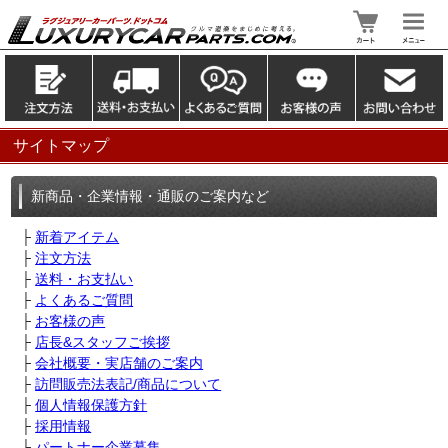
サイトマップ
新商品・企業情報・通販のご案内など
├
新着アイテム
├
注文方法
├
送料・お支払い
├
よくあるご質問
├
お客様の声
├
店長&スタッフご挨拶
├
会社概要・実店舗のご案内
├
訪問販売法表記/商品について
├
個人情報保護方針
├
採用情報
├
パートナー企業募集