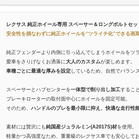
レクサス 純正ホイール専用 スペーサー＆ロングボルトセッ
安全性を損なわずに純正ホイールを“ツライチ化”できる画
純正フェンダーより内側に引っ込んでしまうホイールをツ
愛車をさりげなくお洒落に
大人のカスタム
が楽しめます。
車種ごとに最適な厚みを設定
しているため、自然でバラン
スペーサーとハブセンターを
一体型で削り出し加工
するこ
ブレーキローターの取付面中心にホイールを固定可能。
そのため、
ハンドルのブレを最小限に抑え、快適な走行性
素材には贅沢にも
純国産ジュラルミン(A2017S)材
を使用。
軽量かつ高強度なため、重量級のレクサス車でも安心して