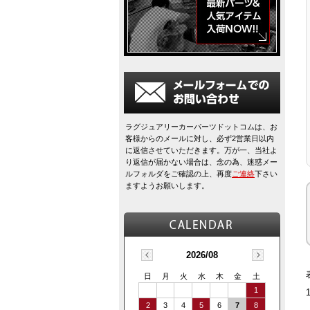
ラグジュアリーカーパーツドットコムは、お
客様からのメールに対し、必ず2営業日以内
に返信させていただきます。万が一、当社よ
り返信が届かない場合は、念の為、迷惑メー
ルフォルダをご確認の上、再度
ご連絡
下さい
ますようお願いします。
2026/08
日
月
火
水
木
金
土
1
2
3
4
5
6
7
8