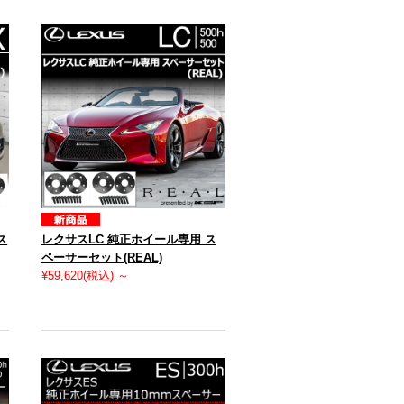
ス
レクサスLC 純正ホイール専用 ス
ペーサーセット(REAL)
¥59,620
(税込)
～