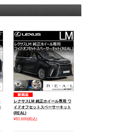
専
レクサスLM 純正ホイール専用 ワ
ッ
イドオフセットスペーサーキット
(REAL)
¥83,600
(税込)