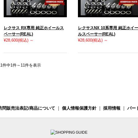
レクサス RX専用 純正ホイールス
レクサスNX 10系専用 純正ホイ
ペーサー(REAL)
ルスペーサー(REAL)
¥28,600
(税込)
～
¥28,600
(税込)
～
11件中1件～11件を表示
訪問販売法表記/商品について
｜
個人情報保護方針
｜
採用情報
｜
パー