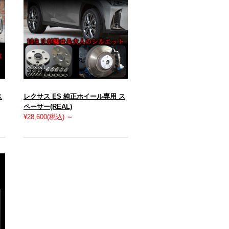
ス
レクサス ES 純正ホイール専用 ス
ペーサー(REAL)
¥28,600
(税込)
～