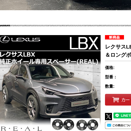
レクサスL
＆ロングボ
価格:
型番：
数量: