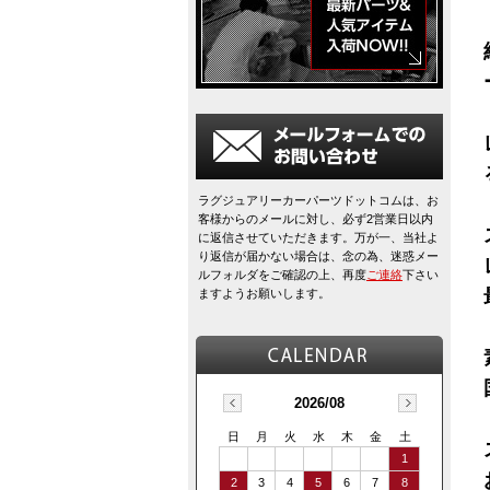
ラグジュアリーカーパーツドットコムは、お
客様からのメールに対し、必ず2営業日以内
に返信させていただきます。万が一、当社よ
り返信が届かない場合は、念の為、迷惑メー
ルフォルダをご確認の上、再度
ご連絡
下さい
ますようお願いします。
2026/08
日
月
火
水
木
金
土
1
2
3
4
5
6
7
8