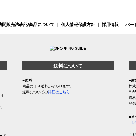
訪問販売法表記/商品について
｜
個人情報保護方針
｜
採用情報
｜
パー
送料について
■送料
■運
商品により送料がかわります。
株式
送料についての
詳細はこちら
〒6
けま
適格
含
登録
す。
■メ
info
※お
ード