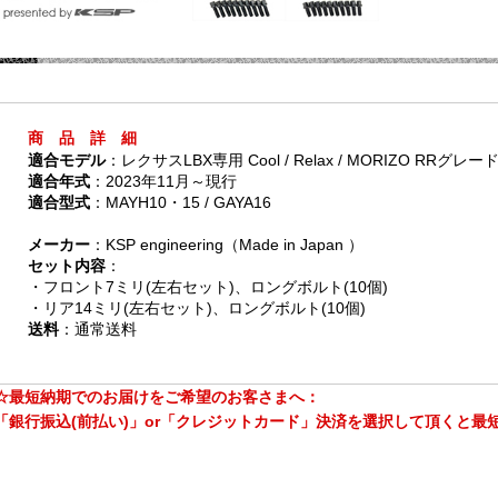
商 品 詳 細
適合モデル
：レクサスLBX専用 Cool / Relax / MORIZO RRグレ
適合年式
：2023年11月～現行
適合型式
：MAYH10・15 / GAYA16
メーカー
：KSP engineering（Made in Japan ）
セット内容
：
・フロント7ミリ(左右セット)、ロングボルト(10個)
・リア14ミリ(左右セット)、ロングボルト(10個)
送料
：通常送料
☆最短納期でのお届けをご希望のお客さまへ：
「銀行振込(前払い)」or「クレジットカード」決済を選択して頂くと最