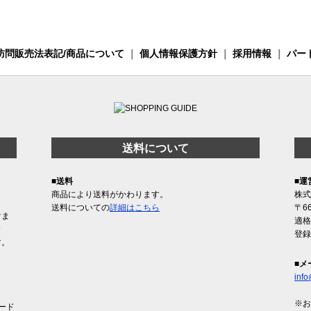
訪問販売法表記/商品について
｜
個人情報保護方針
｜
採用情報
｜
パー
送料について
■送料
■運
商品により送料がかわります。
株式
送料についての
詳細はこちら
〒6
けま
適格
含
登録
す。
■メ
info
※お
ード