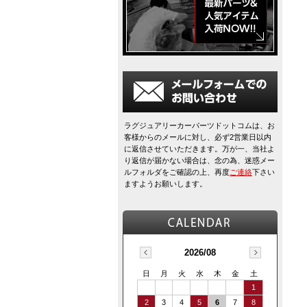
ラグジュアリーカーパーツドットコムは、お
客様からのメールに対し、必ず2営業日以内
に返信させていただきます。万が一、当社よ
り返信が届かない場合は、念の為、迷惑メー
ルフォルダをご確認の上、再度
ご連絡
下さい
ますようお願いします。
2026/08
日
月
火
水
木
金
土
1
2
3
4
5
6
7
8