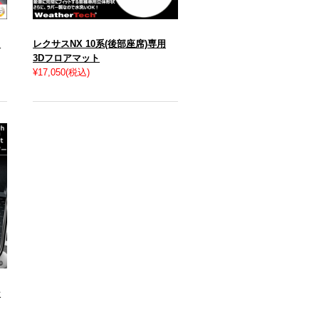
フ
レクサスNX 10系(後部座席)専用
3Dフロアマット
¥17,050
(税込)
ン