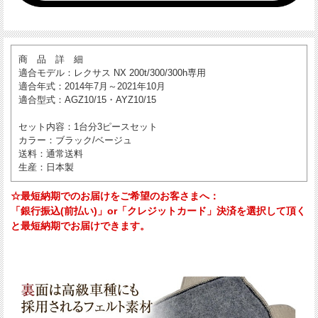
商 品 詳 細
適合モデル
：レクサス NX 200t/300/300h専用
適合年式
：2014年7月～2021年10月
適合型式
：AGZ10/15・AYZ10/15
セット内容
：1台分3ピースセット
カラー
：ブラック/ベージュ
送料
：通常送料
生産
：日本製
☆最短納期でのお届けをご希望のお客さまへ：
「銀行振込(前払い)」or「クレジットカード」決済を選択して頂く
と最短納期でお届けできます。