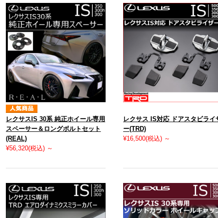
レクサスIS 30系 純正ホイール専用
レクサス IS対応 ドアスタビライ
スペーサー＆ロングボルトセット
ー(TRD)
(REAL)
¥16,500
(税込)
～
¥56,320
(税込)
～