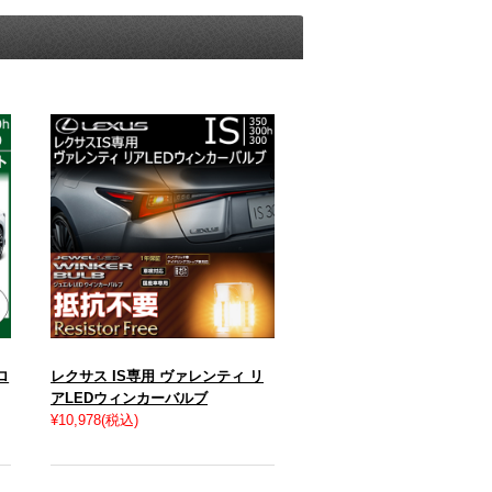
ロ
レクサス IS専用 ヴァレンティ リ
アLEDウィンカーバルブ
¥10,978
(税込)