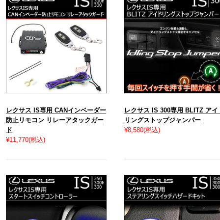
レクサス IS専用 CANインベーダー
レクサス IS 300専用 BLITZ ア
防止リモコン リレーアタックガー
リングストップジャンパー
ド
¥8,580
(税込)
¥11,770
(税込)