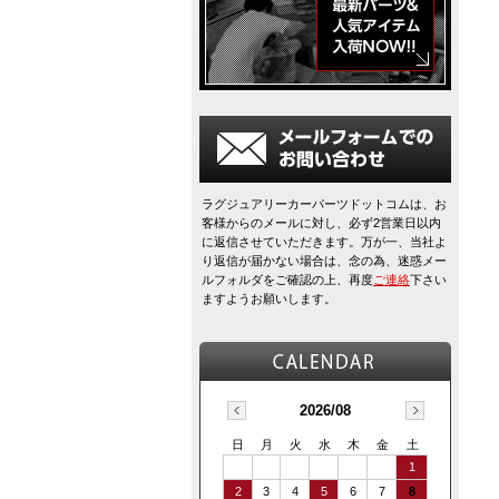
ラグジュアリーカーパーツドットコムは、お
客様からのメールに対し、必ず2営業日以内
に返信させていただきます。万が一、当社よ
り返信が届かない場合は、念の為、迷惑メー
ルフォルダをご確認の上、再度
ご連絡
下さい
ますようお願いします。
2026/08
日
月
火
水
木
金
土
1
2
3
4
5
6
7
8