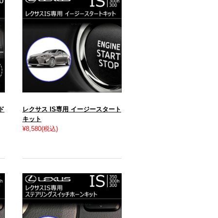
イド
レクサス IS専用 イージースタート
キット
¥8,580
(税込)