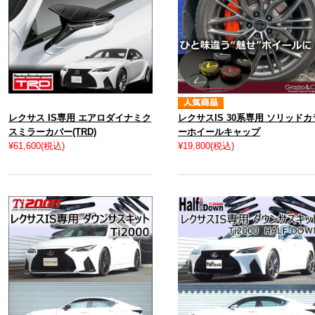
レクサス IS専用 エアロダイナミク
レクサスIS 30系専用 ソリッドカ
スミラーカバー(TRD)
ーホイールキャップ
¥61,600
(税込)
¥19,800
(税込)