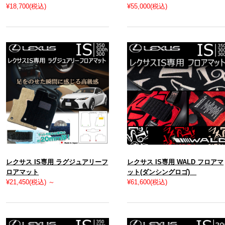
¥18,700
(税込)
¥55,000
(税込)
レクサス IS専用 ラグジュアリーフ
レクサス IS専用 WALD フロアマ
ロアマット
ット(ダンシングロゴ)
¥21,450
(税込)
～
¥61,600
(税込)