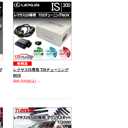
ザ
レクサスIS専用 TDIチューニング
BOX
¥88,000
(税込)
～