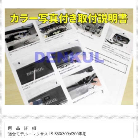
商 品 詳 細
適合モデル
：レクサス IS 350/300h/300専用