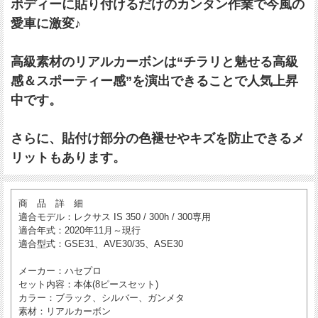
ボディーに貼り付けるだけのカンタン作業で今風の
愛車に激変♪
高級素材のリアルカーボンは“チラリと魅せる高級
感＆スポーティー感”を演出できることで人気上昇
中です。
さらに、貼付け部分の色褪せやキズを防止できるメ
リットもあります。
商 品 詳 細
適合モデル
：レクサス IS 350 / 300h / 300専用
適合年式
：2020年11月～現行
適合型式
：GSE31、AVE30/35、ASE30
メーカー
：ハセプロ
セット内容
：本体(8ピースセット)
カラー
：ブラック、シルバー、ガンメタ
素材
：リアルカーボン