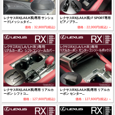
レクサスRX(LA/LH系)専用 サンシェ
レクサスRX(LA/LH系) F SPORT専用
ード(メッシュタイ...
ピアノブラ...
価格：32,800円(税込)
価格：22,000円(税込)
～
レクサスRX(LA/LH系)専用 リアルカ
レクサスRX(LA/LH系)専用 リアルカ
ーボン シフトコ...
ーボン センター...
価格：127,600円(税込)
価格：127,600円(税込)
～