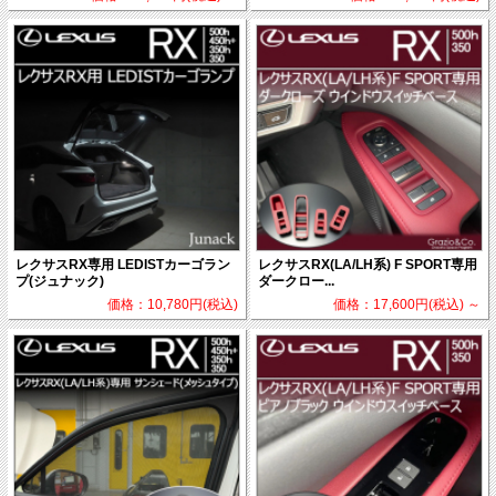
レクサスRX専用 LEDISTカーゴラン
レクサスRX(LA/LH系) F SPORT専用
プ(ジュナック)
ダークロー...
価格：10,780円(税込)
価格：17,600円(税込)
～