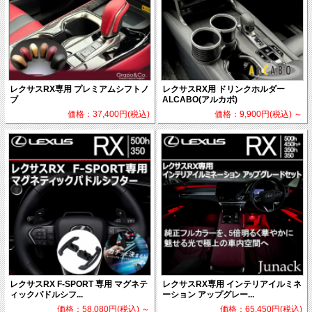
レクサスRX専用 プレミアムシフトノ
レクサスRX用 ドリンクホルダー
ブ
ALCABO(アルカボ)
価格：37,400円(税込)
価格：9,900円(税込)
～
レクサスRX F-SPORT 専用 マグネテ
レクサスRX専用 インテリアイルミネ
ィックパドルシフ...
ーション アップグレー...
価格：58,080円(税込)
～
価格：65,450円(税込)