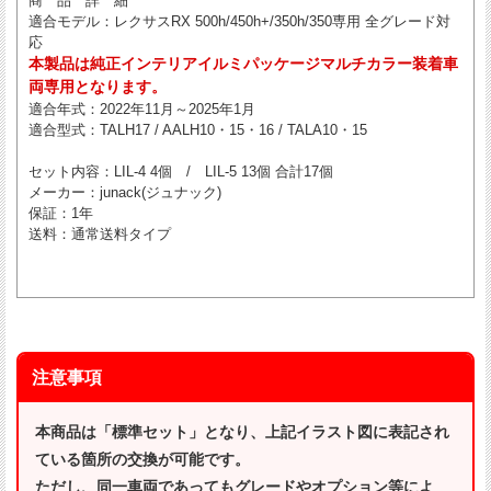
商 品 詳 細
適合モデル
：レクサスRX 500h/450h+/350h/350専用 全グレード対
応
本製品は純正インテリアイルミパッケージマルチカラー装着車
両専用となります。
適合年式
：2022年11月～2025年1月
適合型式
：TALH17 / AALH10・15・16 / TALA10・15
セット内容
：LIL-4 4個 / LIL-5 13個 合計17個
メーカー
：junack(ジュナック)
保証
：1年
送料
：通常送料タイプ
注意事項
本商品は「標準セット」となり、上記イラスト図に表記され
ている箇所の交換が可能です。
ただし、同一車両であってもグレードやオプション等によ