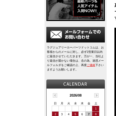
ラグジュアリーカーパーツドットコムは、お
客様からのメールに対し、必ず2営業日以内
に返信させていただきます。万が一、当社よ
り返信が届かない場合は、念の為、迷惑メー
ルフォルダをご確認の上、再度
ご連絡
下さい
ますようお願いします。
2026/08
日
月
火
水
木
金
土
1
2
3
4
5
6
7
8