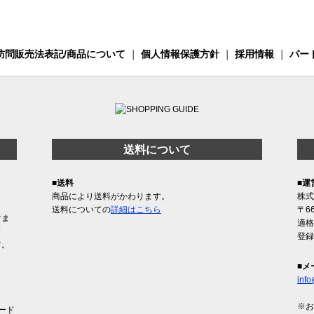
訪問販売法表記/商品について
｜
個人情報保護方針
｜
採用情報
｜
パー
送料について
■送料
■運
商品により送料がかわります。
株式
送料についての
詳細はこちら
〒6
けま
適格
含
登録
す。
■メ
info
※お
ード