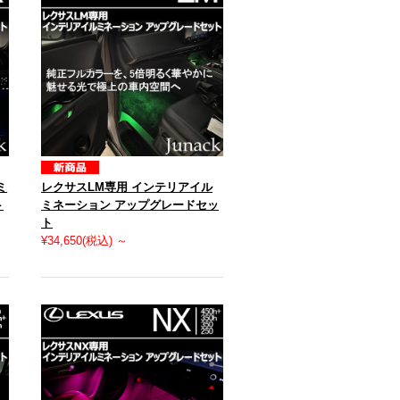
ミ
レクサスLM専用 インテリアイル
ト
ミネーション アップグレードセッ
ト
¥34,650
(税込)
～