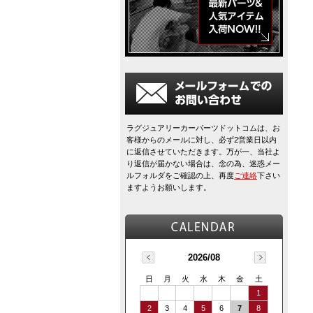
ラグジュアリーカーパーツドットコムは、お
客様からのメールに対し、必ず2営業日以内
に返信させていただきます。万が一、当社よ
り返信が届かない場合は、念の為、迷惑メー
ルフォルダをご確認の上、再度
ご連絡
下さい
ますようお願いします。
2026/08
日
月
火
水
木
金
土
1
2
3
4
5
6
7
8