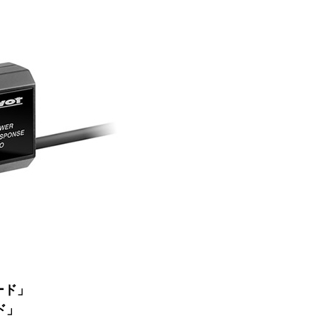
」
ード」
ド」