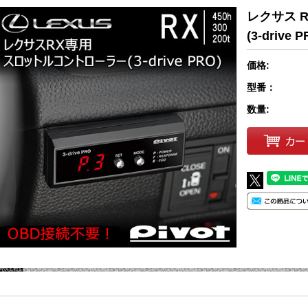
レクサス 
(3-drive P
価格:
型番：
数量: