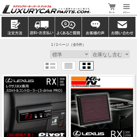
1 / 1ページ
（全5件）