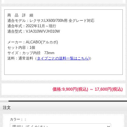
商 品 詳 細
適合モデル
：レクサスLX600/700h用 全グレード対応
適合年式
：2022年11月～現行
適合型式
：VJA310W/VJH310W
メーカー
：ALCABO(アルカボ)
セット内容
：1個
サイズ
：カップ内径 73mm
送料
：通常送料（
タイプごとの送料一覧はこちら)
）
価格:
9,900円
(税込)
～
17,600円
(税込)
注文
カラー：：