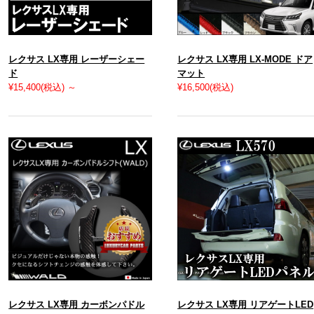
レクサス LX専用 レーザーシェー
レクサス LX専用 LX-MODE ドア
ド
マット
¥15,400
(税込)
～
¥16,500
(税込)
レクサス LX専用 カーボンパドル
レクサス LX専用 リアゲートLED