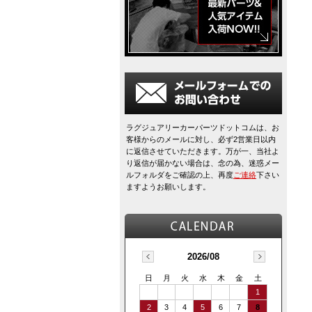
ラグジュアリーカーパーツドットコムは、お
客様からのメールに対し、必ず2営業日以内
に返信させていただきます。万が一、当社よ
り返信が届かない場合は、念の為、迷惑メー
ルフォルダをご確認の上、再度
ご連絡
下さい
ますようお願いします。
2026/08
日
月
火
水
木
金
土
1
2
3
4
5
6
7
8