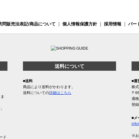
訪問販売法表記/商品について
｜
個人情報保護方針
｜
採用情報
｜
パー
送料について
■送料
■運
商品により送料がかわります。
株式
送料についての
詳細はこちら
〒6
けま
適格
含
登録
す。
■メ
info
※お
ード