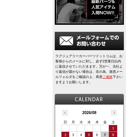
ラグジュアリーカーパーツドットコムは、お
客様からのメールに対し、必ず2営業日以内
に返信させていただきます。万が一、当社よ
り返信が届かない場合は、念の為、迷惑メー
ルフォルダをご確認の上、再度
ご連絡
下さい
ますようお願いします。
2026/08
日
月
火
水
木
金
土
1
2
3
4
5
6
7
8