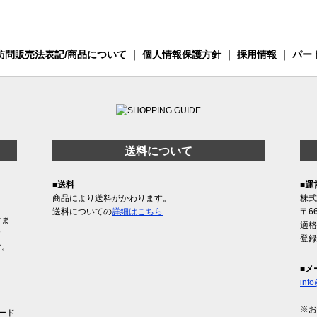
訪問販売法表記/商品について
｜
個人情報保護方針
｜
採用情報
｜
パー
送料について
■送料
■運
商品により送料がかわります。
株式
送料についての
詳細はこちら
〒6
けま
適格
含
登録
す。
■メ
info
※お
ード