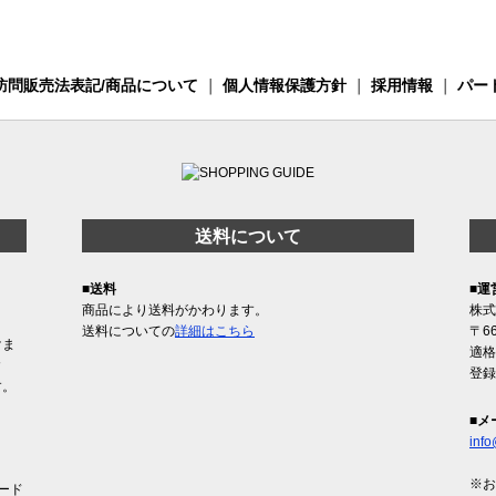
訪問販売法表記/商品について
｜
個人情報保護方針
｜
採用情報
｜
パー
送料について
■送料
■運
商品により送料がかわります。
株式
送料についての
詳細はこちら
〒6
けま
適格
含
登録
す。
■メ
info
※お
ード