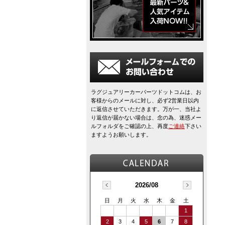
ラグジュアリーカーパーツドットコムは、お
客様からのメールに対し、必ず2営業日以内
に返信させていただきます。万が一、当社よ
り返信が届かない場合は、念の為、迷惑メー
ルフォルダをご確認の上、再度
ご連絡
下さい
ますようお願いします。
2026/08
日
月
火
水
木
金
土
1
2
3
4
5
6
7
8