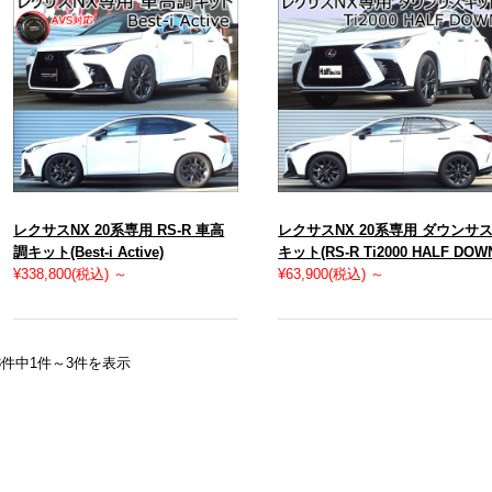
レクサスNX 20系専用 RS-R 車高
レクサスNX 20系専用 ダウンサ
調キット(Best-i Active)
キット(RS-R Ti2000 HALF DOW
¥338,800
(税込)
～
¥63,900
(税込)
～
3件中1件～3件を表示