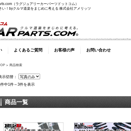
-parts.com（ラグジュアリーカーパーツドットコム）
ださい！byクルマ道楽をまじめに考える 株式会社アメリッツ
い
よくあるご質問
お客様の声
お問い合わせ
TOP
商品検索
表示切替：
3件中1件～3件を表示
商品一覧