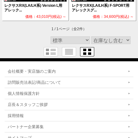
レクサスRX(LA/LH系) Version L用
レクサスRX(LA/LH系) F-SPORT用
アレック...
アレックスグ...
価格：43,010円(税込)
～
価格：34,600円(税込)
～
1 / 1ページ
（全2件）
会社概要・実店舗のご案内
訪問販売法表記/商品について
個人情報保護方針
店長＆スタッフご挨拶
採用情報
パートナー企業募集
サイトマップ