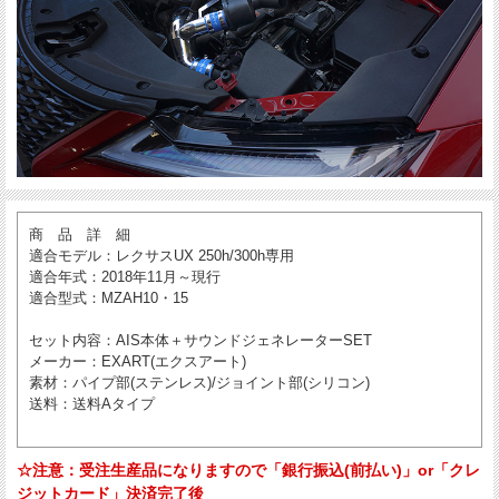
商 品 詳 細
適合モデル
：レクサスUX 250h/300h専用
適合年式
：2018年11月～現行
適合型式
：MZAH10・15
セット内容
：AIS本体＋サウンドジェネレーターSET
メーカー
：EXART(エクスアート)
素材
：パイプ部(ステンレス)/ジョイント部(シリコン)
送料
：送料Aタイプ
☆注意：受注生産品になりますので「銀行振込(前払い)」or「クレ
ジットカード」決済完了後