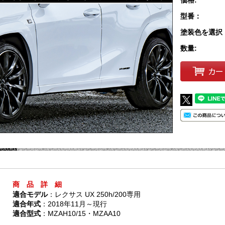
型番：
塗装色を選択
数量:
商 品 詳 細
適合モデル
：レクサス UX 250h/200専用
適合年式
：2018年11月～現行
適合型式
：MZAH10/15・MZAA10