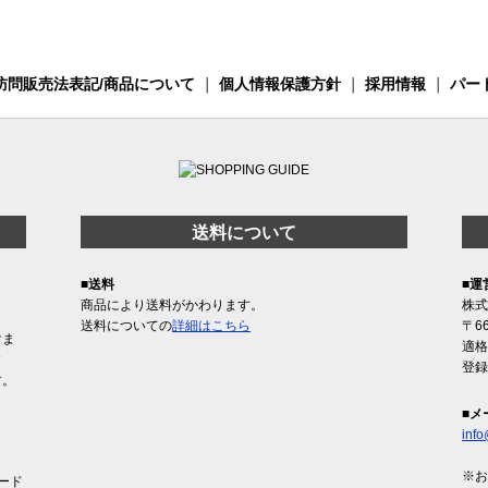
訪問販売法表記/商品について
｜
個人情報保護方針
｜
採用情報
｜
パー
送料について
■送料
■運
商品により送料がかわります。
株式
送料についての
詳細はこちら
〒6
けま
適格
含
登録
す。
■メ
info
※お
ード