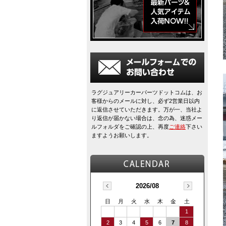
ラグジュアリーカーパーツドットコムは、お
客様からのメールに対し、必ず2営業日以内
に返信させていただきます。万が一、当社よ
り返信が届かない場合は、念の為、迷惑メー
ルフォルダをご確認の上、再度
ご連絡
下さい
ますようお願いします。
2026/08
日
月
火
水
木
金
土
1
2
3
4
5
6
7
8