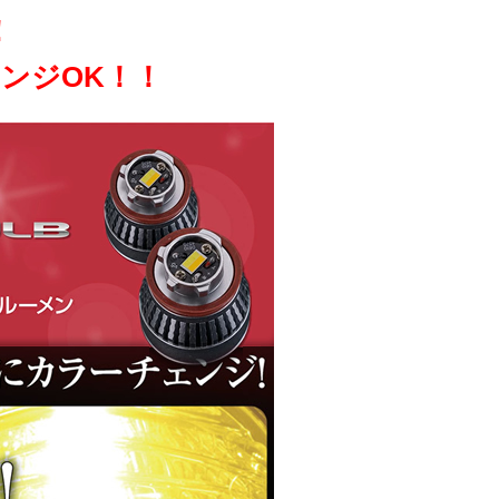
！
ンジOK！！