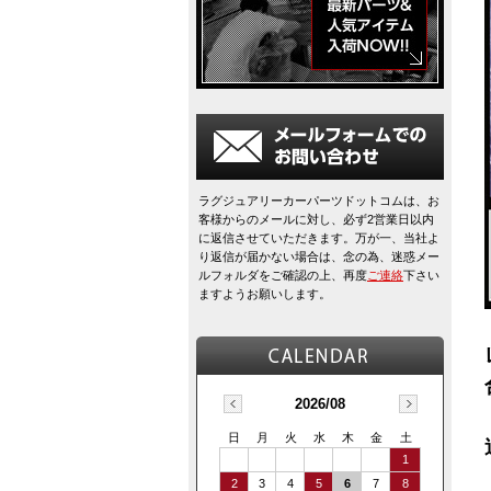
ラグジュアリーカーパーツドットコムは、お
客様からのメールに対し、必ず2営業日以内
に返信させていただきます。万が一、当社よ
り返信が届かない場合は、念の為、迷惑メー
ルフォルダをご確認の上、再度
ご連絡
下さい
ますようお願いします。
2026/08
日
月
火
水
木
金
土
1
2
3
4
5
6
7
8