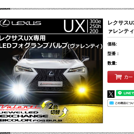
レクサスU
ァレンティ
価格:
型番：
数量: