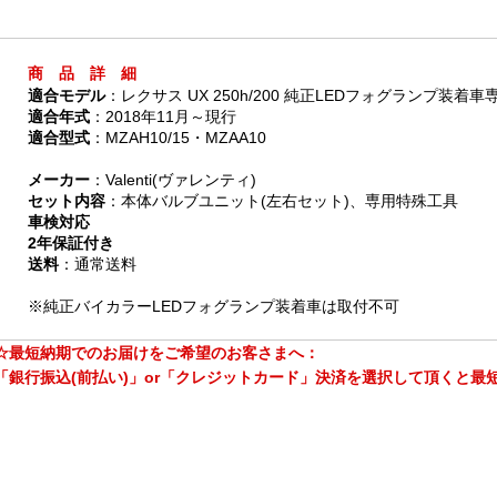
商 品 詳 細
適合モデル
：レクサス UX 250h/200 純正LEDフォグランプ装着車
適合年式
：2018年11月～現行
適合型式
：MZAH10/15・MZAA10
メーカー
：Valenti(ヴァレンティ)
セット内容
：本体バルブユニット(左右セット)、専用特殊工具
車検対応
2年保証付き
送料
：通常送料
※純正バイカラーLEDフォグランプ装着車は取付不可
☆最短納期でのお届けをご希望のお客さまへ：
「銀行振込(前払い)」or「クレジットカード」決済を選択して頂くと最