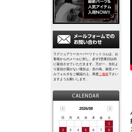
ラグジュアリーカーパーツドットコムは、お
客様からのメールに対し、必ず2営業日以内
に返信させていただきます。万が一、当社よ
り返信が届かない場合は、念の為、迷惑メー
ルフォルダをご確認の上、再度
ご連絡
下さい
ますようお願いします。
2026/08
日
月
火
水
木
金
土
1
2
3
4
5
6
7
8