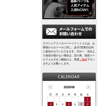
ラグジュアリーカーパーツドットコムは、お
客様からのメールに対し、必ず2営業日以内
に返信させていただきます。万が一、当社よ
り返信が届かない場合は、念の為、迷惑メー
ルフォルダをご確認の上、再度
ご連絡
下さい
ますようお願いします。
2026/08
日
月
火
水
木
金
土
1
2
3
4
5
6
7
8