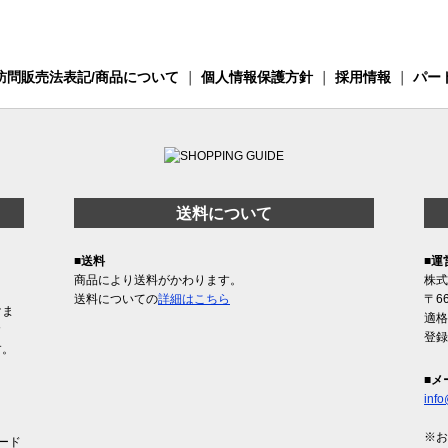
訪問販売法表記/商品について
｜
個人情報保護方針
｜
採用情報
｜
パー
送料について
■送料
■運
商品により送料がかわります。
株式
送料についての
詳細はこちら
〒6
けま
適格
含
登録
す。
■メ
info
※お
ード