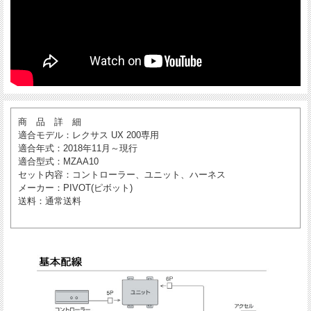
商 品 詳 細
適合モデル
：レクサス UX 200専用
適合年式
：2018年11月～現行
適合型式
：MZAA10
セット内容
：コントローラー、ユニット、ハーネス
メーカー
：PIVOT(ピボット)
送料
：通常送料