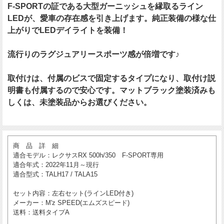
F-SPORTの証である大型ガーニッシュを縁取るライン
LEDが、愛車の存在感を引き上げます。純正装備の様な仕
上がりでLEDデイライトを装備！
流行りのラグジュアリースポーツ感が倍増です♪
取付けは、付属のビスで固定するタイプになり、取付け説
明書も付属するので安心です。マットブラック塗装済みも
しくは、未塗装品からお選びください。
商 品 詳 細
適合モデル
：レクサスRX 500h/350 F-SPORT専用
適合年式
：2022年11月～現行
適合型式
：TALH17 / TALA15
セット内容
：左右セット(ラインLED付き)
メーカー
：M'z SPEED(エムズスピード)
送料
：送料タイプA