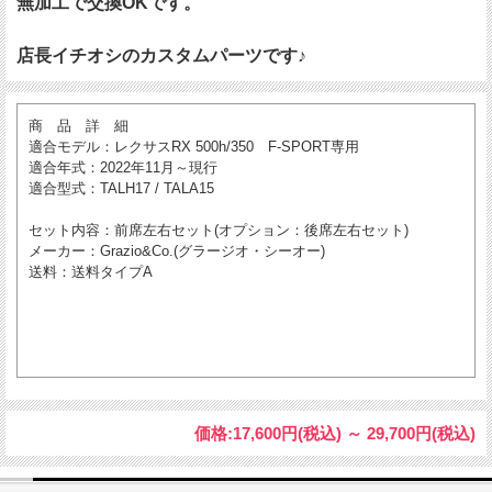
無加工で交換OKです。
店長イチオシのカスタムパーツです♪
商 品 詳 細
適合モデル
：レクサスRX 500h/350 F-SPORT専用
適合年式
：2022年11月～現行
適合型式
：TALH17 / TALA15
セット内容
：前席左右セット(オプション：後席左右セット)
メーカー
：Grazio&Co.(グラージオ・シーオー)
送料
：送料タイプA
価格:
17,600円
(税込)
～
29,700円
(税込)