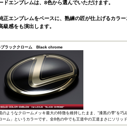
ードエンブレムは、8色から選んでいただけます。
純正エンブレムをベースに、熟練の匠が仕上げるカラー
高級感をも演出します。
●ブラッククローム Black chrome
鏡のようなクロームメッキ最大の特徴を維持したまま、”漆黒の雫”を巧
ローム」というカラーです。全8色の中でも王道中の王道まさにソリッ