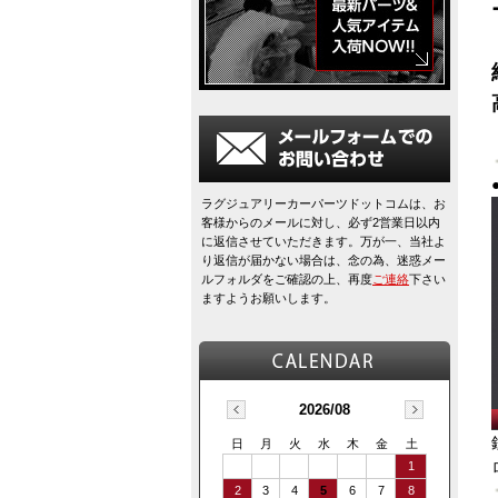
ラグジュアリーカーパーツドットコムは、お
客様からのメールに対し、必ず2営業日以内
に返信させていただきます。万が一、当社よ
り返信が届かない場合は、念の為、迷惑メー
ルフォルダをご確認の上、再度
ご連絡
下さい
ますようお願いします。
2026/08
日
月
火
水
木
金
土
1
2
3
4
5
6
7
8