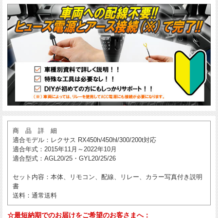
商 品 詳 細
適合モデル
：レクサス RX450h/450hl/300/200t対応
適合年式
：2015年11月～2022年10月
適合型式
：AGL20/25・GYL20/25/26
セット内容
：本体、リモコン、配線、リレー、カラー写真付き説明
書
送料
：通常送料
☆最短納期でのお届けをご希望のお客さまへ：