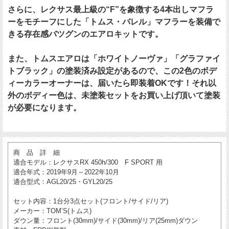
さらに、レクサス最上級の“F”を象徴する4本出しマフラ
ーをモチーフにした「トムス・バレル」マフラーを装備で
きる存在感バツグンのエアロキットです。
また、トムスエアロは「ホワイトノーヴァ」「グラファイ
トブラック」の塗装済み設定があるので、この2色のボデ
ィーカラーオーナーは、届いたら即装着OKです！それ以
外のボディー色は、未塗装セットをお買い上げ頂いて塗装
が必要になります。
商 品 詳 細
適合モデル
：レクサスRX 450h/300 F SPORT 用
適合年式
：2019年9月～2022年10月
適合型式
：AGL20/25・GYL20/25
セット内容
：1台分3点セット(フロント/サイド/リア)
メーカー
：TOM’S(トムス)
ダウン量
：フロント(30mm)/サイド(30mm)/リア(25mm)ダウン