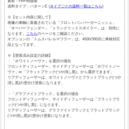
素材
：FRP樹脂製
送料タイプ
：パターンE (
タイプごとの送料一覧はこちら
)
※【セット内容に関して】
画像の車輌に装着されている「フロントバンパーガーニッシュ」
「オーバーフェンダー」「トランクリッドスポイラー」は、別売に
なります。
こちら
のページをご確認ください。
オプションの「トムスバレルマフラー」は、450h/300共に車検対応
品となってます。
※【塗装済み設定の詳細】
・「ホワイトノーヴァ」を選択の場合
フロントディフューザー、サイドディフューザーは「ホワイトノー
ヴァ」or「フラットブラック(つや消し黒)」から選択できます。
リアディフューザーは、ホワイトノーヴァとフラットブラック(つや
消し黒)の塗分け塗装になります。
・「グラファイトブラック」を選択の場合
フロントディフューザー、サイドディフューザーは「フラットブラ
ック(つや消し黒)」になります。
リアディフューザーは、グラファイトブラックとフラットブラック
(つや消し黒)の塗分け塗装になります。