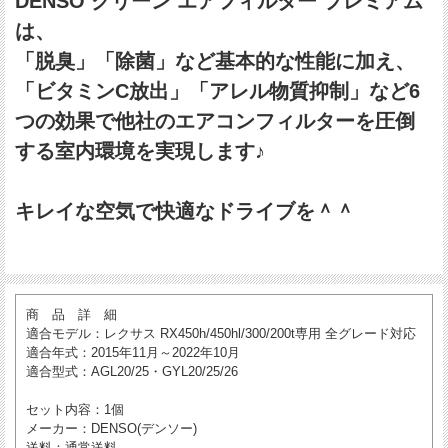
DENSO クリーン エアフィルター プレミアム
は、
「脱臭」「除菌」など基本的な性能に加え、
「ビタミンC放出」「アレル物質抑制」など6
つの効果で他社のエアコンフィルターを圧倒
する室内環境を実現します♪
キレイな空気で快適なドライブを＾＾
商 品 詳 細
適合モデル
：レクサス RX450h/450hl/300/200t専用 全グレード対応
適合年式
：2015年11月～2022年10月
適合型式
：AGL20/25・GYL20/25/26
セット内容
：1個
メーカー
：DENSO(デンソー)
送料
：通常送料