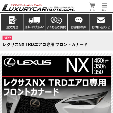
NEW
レクサスNX TRDエアロ専用 フロントカナード