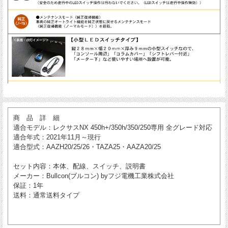
商 品 詳 細
適合モデル
：レクサスNX 450h+/350h/350/250専用 全グレード対応
適合年式
：2021年11月～現行
適合型式
：AAZH20/25/26・TAZA25・AAZA20/25
セット内容
：本体、配線、スイッチ、説明書
メーカー
：Bullcon(ブルコン) byフジ電機工業株式会社
保証
：1年
送料
：通常送料タイプ