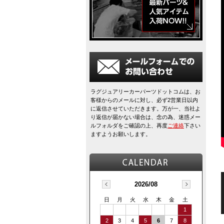
ラグジュアリーカーパーツドットコムは、お
客様からのメールに対し、必ず2営業日以内
に返信させていただきます。万が一、当社よ
り返信が届かない場合は、念の為、迷惑メー
ルフォルダをご確認の上、再度
ご連絡
下さい
ますようお願いします。
2026/08
日
月
火
水
木
金
土
1
2
3
4
5
6
7
8