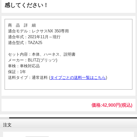
感してください！
商 品 詳 細
適合モデル
：レクサスNX 350専用
適合年式
：2021年11月～現行
適合型式
：TAZA25
セット内容
：本体、ハーネス、説明書
メーカー
：BLITZ(ブリッツ)
車検
：車検対応品
保証
：1年
送料タイプ
：通常送料 (
タイプごとの送料一覧はこちら
)
価格:
42,900円
(税込)
注文