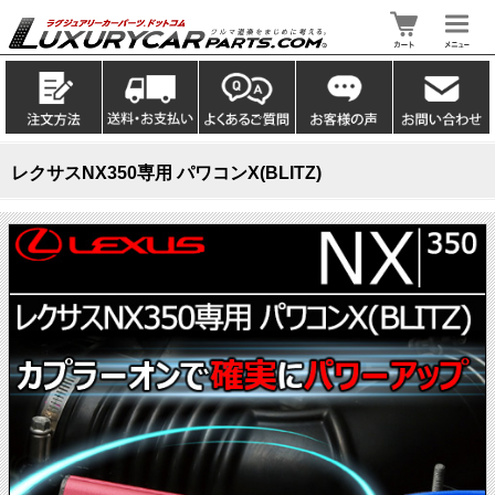
レクサスNX350専用 パワコンX(BLITZ)