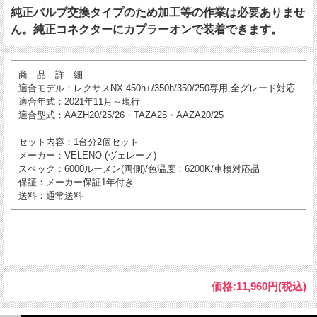
純正バルブ交換タイプのため加工等の作業は必要ありませ
ん。純正コネクターにカプラーオンで装着できます。
商 品 詳 細
適合モデル
：レクサスNX 450h+/350h/350/250専用 全グレード対応
適合年式
：2021年11月～現行
適合型式
：AAZH20/25/26・TAZA25・AAZA20/25
セット内容
：1台分2個セット
メーカー
：VELENO (ヴェレーノ)
スペック
：6000ルーメン(両側)/色温度：6200K/車検対応品
保証
：メーカー保証1年付き
送料
：通常送料
価格:
11,960円
(税込)