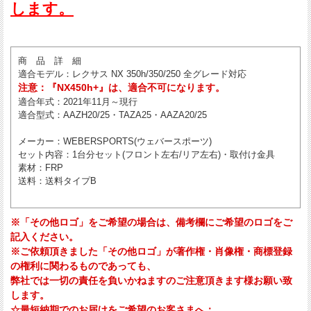
します。
商 品 詳 細
適合モデル
：レクサス NX 350h/350/250 全グレード対応
注意：『NX450h+』は、適合不可になります。
適合年式
：2021年11月～現行
適合型式
：AAZH20/25・TAZA25・AAZA20/25
メーカー
：WEBERSPORTS(ウェバースポーツ)
セット内容
：1台分セット(フロント左右/リア左右)・取付け金具
素材
：FRP
送料
：送料タイプB
※「その他ロゴ」をご希望の場合は、備考欄にご希望のロゴをご
記入ください。
※ご依頼頂きました「その他ロゴ」が著作権・肖像権・商標登録
の権利に関わるものであっても、
弊社では一切の責任を負いかねますのご注意頂きます様お願い致
します。
☆最短納期でのお届けをご希望のお客さまへ：