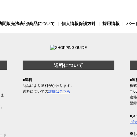
訪問販売法表記/商品について
｜
個人情報保護方針
｜
採用情報
｜
パー
送料について
■送料
■運
商品により送料がかわります。
株式
送料についての
詳細はこちら
〒6
けま
適格
含
登録
す。
■メ
info
※お
ード