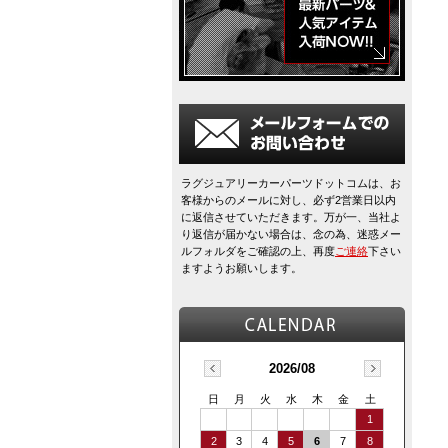
ラグジュアリーカーパーツドットコムは、お
客様からのメールに対し、必ず2営業日以内
に返信させていただきます。万が一、当社よ
り返信が届かない場合は、念の為、迷惑メー
ルフォルダをご確認の上、再度
ご連絡
下さい
ますようお願いします。
2026/08
日
月
火
水
木
金
土
1
2
3
4
5
6
7
8