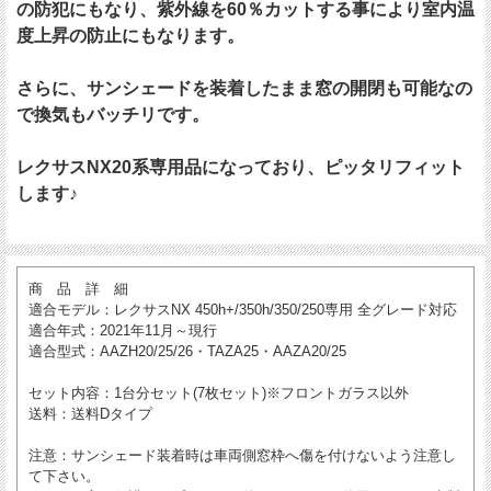
の防犯にもなり、紫外線を60％カットする事により室内温
度上昇の防止にもなります。
さらに、サンシェードを装着したまま窓の開閉も可能なの
で換気もバッチリです。
レクサスNX20系専用品になっており、ピッタリフィット
します♪
商 品 詳 細
適合モデル
：レクサスNX 450h+/350h/350/250専用 全グレード対応
適合年式
：2021年11月～現行
適合型式
：AAZH20/25/26・TAZA25・AAZA20/25
セット内容
：1台分セット(7枚セット)※フロントガラス以外
送料
：送料Dタイプ
注意
：サンシェード装着時は車両側窓枠へ傷を付けないよう注意し
て下さい。