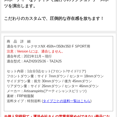
ツを演出します。
こだわりのカスタムで、圧倒的な存在感を放ちます！
商 品 詳 細
適合モデル
：レクサスNX 450h+/350h/350 F SPORT用
注意
：Version Lには、適合しません。
適合年式
：2021年11月～現行
適合型式
：AAZH20/25/26・TAZA25
セット内容
：1台分3点セット(フロント/サイド/リア)
フロントダウン量
：サイド 7mmダウン / センター 18mmダウン
サイドダウン量
：前方 30mmダウン / 後方 45mmダウン
リアダウン量
：サイド 26mmダウン / センター 46mmダウン
メーカー
：Artisanspirits(アーティシャンスピリッツ)
素材
：FRP樹脂製
送料タイプ
：特別送料 (
タイプごとの送料一覧はこちら
)
※個人宅様宛て・運送会社さんの営業所留めができない商品にな