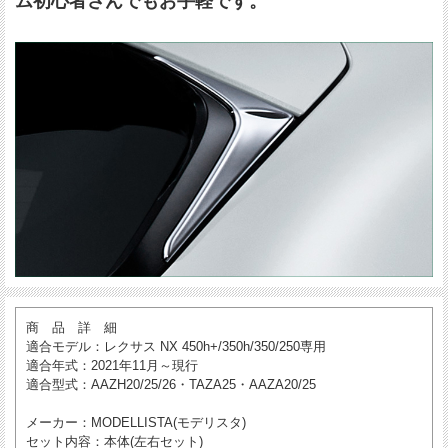
ム初心者さんでもお手軽です。
商 品 詳 細
適合モデル
：レクサス NX 450h+/350h/350/250専用
適合年式
：2021年11月～現行
適合型式
：AAZH20/25/26・TAZA25・AAZA20/25
メーカー
：MODELLISTA(モデリスタ)
セット内容
：本体(左右セット)