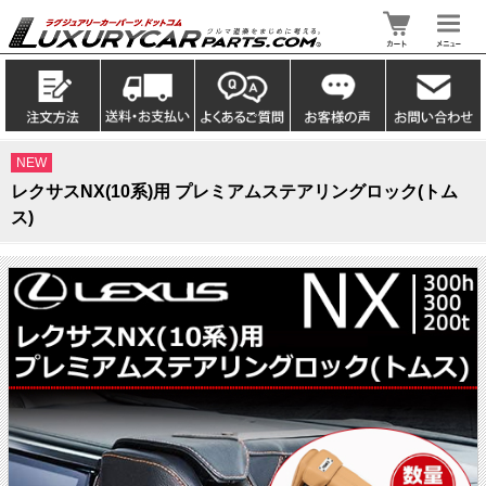
NEW
レクサスNX(10系)用 プレミアムステアリングロック(トム
ス)