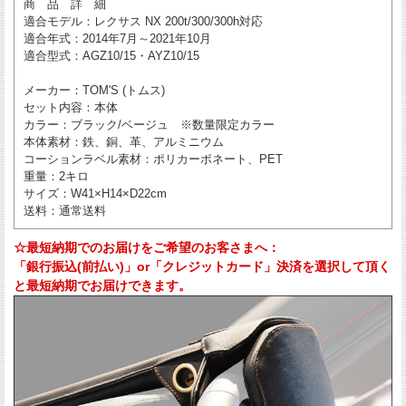
商 品 詳 細
適合モデル
：レクサス NX 200t/300/300h対応
適合年式
：2014年7月～2021年10月
適合型式
：AGZ10/15・AYZ10/15
メーカー
：TOM'S (トムス)
セット内容
：本体
カラー
：ブラック/ベージュ ※数量限定カラー
本体素材
：鉄、銅、革、アルミニウム
コーションラベル素材
：ポリカーボネート、PET
重量
：2キロ
サイズ
：W41×H14×D22cm
送料
：通常送料
☆最短納期でのお届けをご希望のお客さまへ：
「銀行振込(前払い)」or「クレジットカード」決済を選択して頂く
と最短納期でお届けできます。