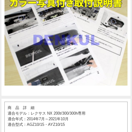
商 品 詳 細
適合モデル
：レクサス NX 200t/300/300h専用
適合年式
：2014年7月～2021年10月
適合型式
：AGZ10/15・AYZ10/15