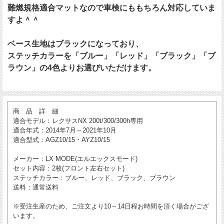
難燃規格適合マットなので車検にももちろん対応していま
すよ＾＾
ベース生地はブラックになっており、
ステッチカラーを「ブルー」「レッド」「ブラック」「ブ
ラウン」の4色よりお選びいただけます。
商 品 詳 細
適合モデル
：レクサスNX 200t/300/300h専用
適合年式
：2014年7月～2021年10月
適合型式
：AGZ10/15・AYZ10/15
メーカー
：LX MODE(エルエックスモード)
セット内容
：2枚(フロント左右セット)
ステッチカラー
：ブルー、レッド、ブラック、ブラウン
送料
：通常送料
※受注生産のため、ご注文より10～14日程お時間を頂く場合がござ
います。