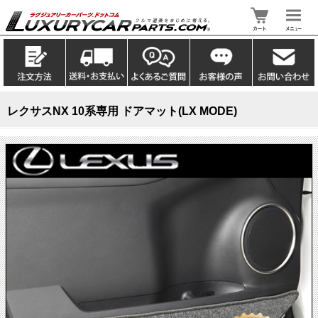
レクサスNX 10系専用 ドアマット(LX MODE)