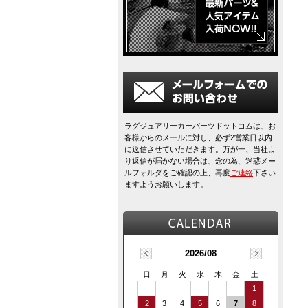
ラグジュアリーカーパーツドットコムは、お
客様からのメールに対し、必ず2営業日以内
に返信させていただきます。万が一、当社よ
り返信が届かない場合は、念の為、迷惑メー
ルフォルダをご確認の上、再度
ご連絡
下さい
ますようお願いします。
2026/08
日
月
火
水
木
金
土
1
2
3
4
5
6
7
8