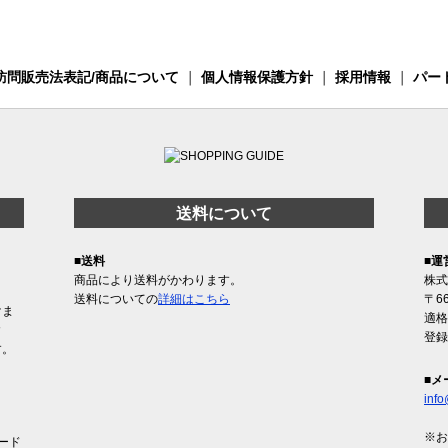
訪問販売法表記/商品について
｜
個人情報保護方針
｜
採用情報
｜
パー
送料について
■送料
■運
商品により送料がかわります。
株式
送料についての
詳細はこちら
〒6
けま
適格
含
登録
す。
■メ
info
※お
ード