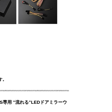
す。
LS専用 "流れる"LEDドアミラーウ