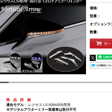
価格:
型番：
オプションラ
数量:
商 品 詳 細
適合モデル
： レクサス LS 500h/500専用
※デジタルアウターミラー装着車は取付不可