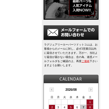
ラグジュアリーカーパーツドットコムは、お
客様からのメールに対し、必ず2営業日以内
に返信させていただきます。万が一、当社よ
り返信が届かない場合は、念の為、迷惑メー
ルフォルダをご確認の上、再度
ご連絡
下さい
ますようお願いします。
2026/08
日
月
火
水
木
金
土
1
2
3
4
5
6
7
8