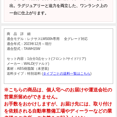
出。ラグジュアリーと迫力を両立した、ワンランク上の
一台に仕上がります。
商 品 詳 細
適合モデル
：レクサスLM500h専用 全グレード対応
適合年式
：2023年12月～現行
適合型式
：TAWH15W
セット内容
：1台分3点セット(フロント/サイド/リア)
メーカー
：WALD(ヴァルド)
素材
：ABS樹脂製（未塗装)
送料タイプ
：特別送料 (
タイプごとの送料一覧はこちら
)
※こちらの商品は、個人宅へのお届けや運送会社の
営業所留めができません。
お手数をおかけしますが、お届け先には、取り付け
を依頼される自動車整備工場やディーラーなどの業