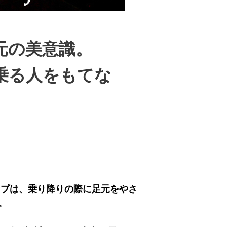
元の美意識。
乗る人をもてな
ランプは、乗り降りの際に足元をやさ
。