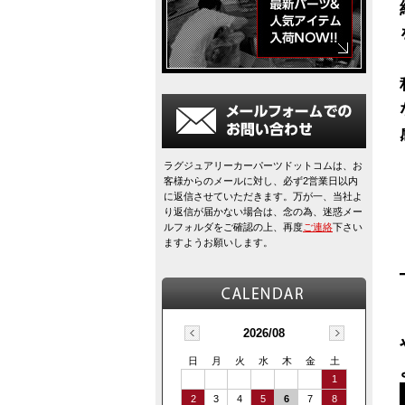
ラグジュアリーカーパーツドットコムは、お
客様からのメールに対し、必ず2営業日以内
に返信させていただきます。万が一、当社よ
り返信が届かない場合は、念の為、迷惑メー
ルフォルダをご確認の上、再度
ご連絡
下さい
ますようお願いします。
2026/08
日
月
火
水
木
金
土
1
2
3
4
5
6
7
8